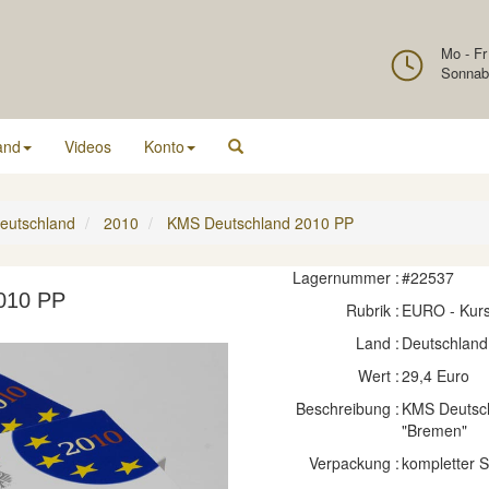
Mo - Fr
Sonnab
and
Videos
Konto
eutschland
2010
KMS Deutschland 2010 PP
Lagernummer :
#22537
010 PP
Rubrik :
EURO - Kur
Land :
Deutschland
Wert :
29,4 Euro
Beschreibung :
KMS Deutsch
"Bremen"
Verpackung :
kompletter 