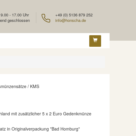
 9.00 - 17.00 Uhr
+49 (0) 5136 879 252
end geschlossen
info@honscha.de
smünzensätze / KMS
land mit zusätzlicher 5 x 2 Euro Gedenkmünze
Satz in Originalverpackung "Bad Homburg"