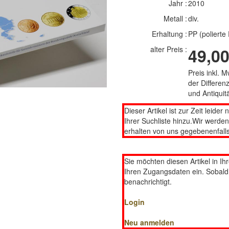
Jahr :
2010
Metall :
div.
Erhaltung :
PP (polierte 
alter Preis :
49,00
Preis inkl. 
der Differe
und Antiqui
Dieser Artikel ist zur Zeit leider 
Ihrer Suchliste hinzu.Wir werde
erhalten von uns gegebenenfalls
Sie möchten diesen Artikel in Ih
Ihren Zugangsdaten ein. Sobald d
benachrichtigt.
Login
Neu anmelden