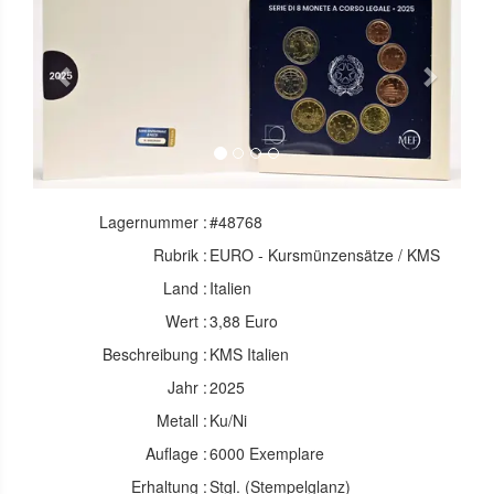
Previous
Next
Lagernummer :
#48768
Rubrik :
EURO - Kursmünzensätze / KMS
Land :
Italien
Wert :
3,88 Euro
Beschreibung :
KMS Italien
Jahr :
2025
Metall :
Ku/Ni
Auflage :
6000 Exemplare
Erhaltung :
Stgl. (Stempelglanz)