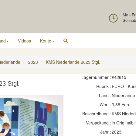
Mo - Fr
Sonnab
and
Videos
Konto
iederlande
2023
KMS Niederlande 2023 Stgl.
Lagernummer :
#42615
3 Stgl.
Rubrik :
EURO - Kur
Land :
Niederlande
Wert :
3,88 Euro
Beschreibung :
KMS Niederl
Verpackung :
in Originalbli
Jahr :
2023