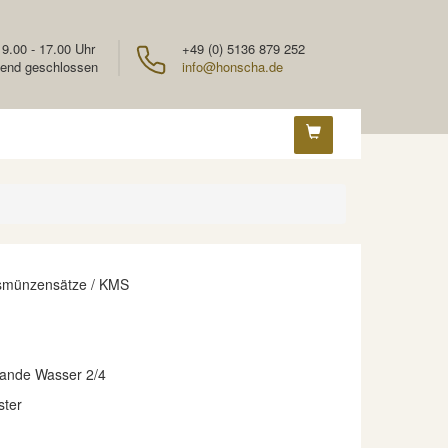
 9.00 - 17.00 Uhr
+49 (0) 5136 879 252
end geschlossen
info@honscha.de
smünzensätze / KMS
ande Wasser 2/4
ster