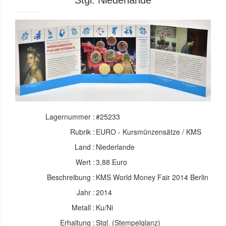
Stgl. Niederlande
Lagernummer :
#25233
Rubrik :
EURO - Kursmünzensätze / KMS
Land :
Niederlande
Wert :
3,88 Euro
Beschreibung :
KMS World Money Fair 2014 Berlin
Jahr :
2014
Metall :
Ku/Ni
Erhaltung :
Stgl. (Stempelglanz)