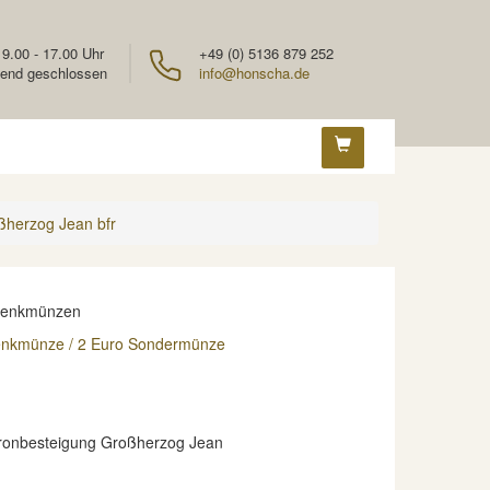
 9.00 - 17.00 Uhr
+49 (0) 5136 879 252
end geschlossen
info@honscha.de
ßherzog Jean bfr
denkmünzen
enkmünze / 2 Euro Sondermünze
ronbesteigung Großherzog Jean