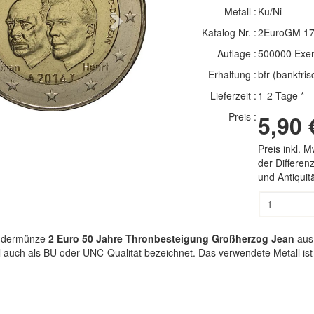
Metall :
Ku/Ni
Next
Katalog Nr. :
2EuroGM 1
Auflage :
500000 Exe
Erhaltung :
bfr (bankfris
Lieferzeit :
1-2 Tage *
Preis :
5,90 
Preis inkl. 
der Differe
und Antiqui
ondermünze
2 Euro 50 Jahre Thronbesteigung Großherzog Jean
aus
l auch als BU oder UNC-Qualität bezeichnet. Das verwendete Metall ist