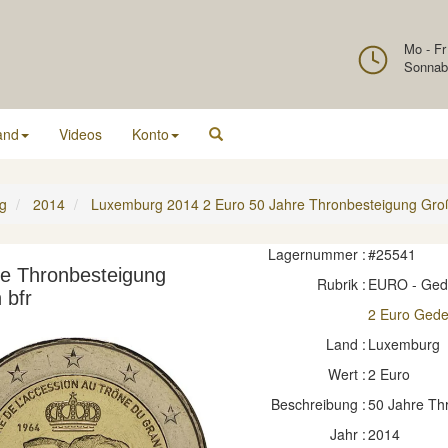
Mo - Fr
Sonnab
and
Videos
Konto
g
2014
Luxemburg 2014 2 Euro 50 Jahre Thronbesteigung Gro
Lagernummer :
#25541
e Thronbesteigung
Rubrik :
EURO - Ge
 bfr
2 Euro Ged
Land :
Luxemburg
Wert :
2 Euro
Beschreibung :
50 Jahre Th
Jahr :
2014