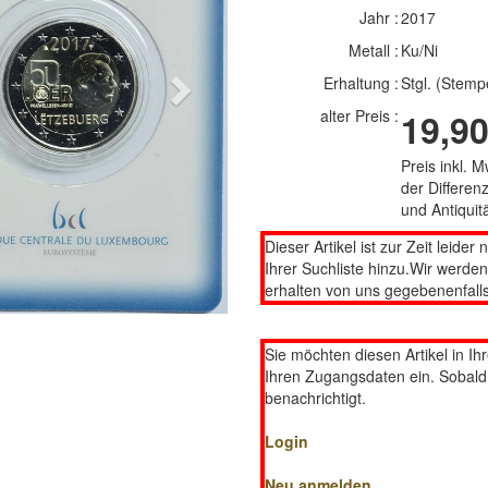
Jahr :
2017
Metall :
Ku/Ni
Erhaltung :
Stgl. (Stemp
Next
alter Preis :
19,90
Preis inkl. 
der Differe
und Antiqui
Dieser Artikel ist zur Zeit leider 
Ihrer Suchliste hinzu.Wir werde
erhalten von uns gegebenenfalls
Sie möchten diesen Artikel in Ih
Ihren Zugangsdaten ein. Sobald d
benachrichtigt.
Login
Neu anmelden