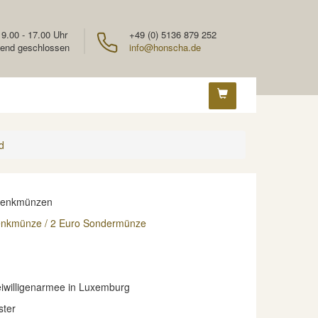
 9.00 - 17.00 Uhr
+49 (0) 5136 879 252
end geschlossen
info@honscha.de
d
denkmünzen
enkmünze / 2 Euro Sondermünze
eiwilligenarmee in Luxemburg
ster