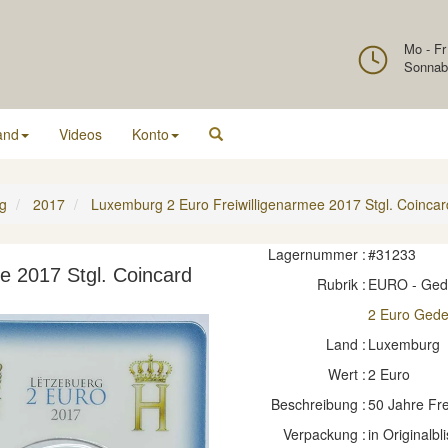
Mo - Fr
Sonnab
and
Videos
Konto
g
2017
Luxemburg 2 Euro Freiwilligenarmee 2017 Stgl. Coincar
Lagernummer :
#31233
e 2017 Stgl. Coincard
Rubrik :
EURO - Ge
2 Euro Ged
Land :
Luxemburg
Wert :
2 Euro
Beschreibung :
50 Jahre Fr
Verpackung :
in Originalbli