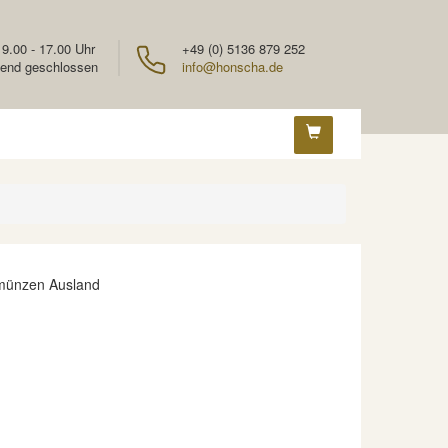
 9.00 - 17.00 Uhr
+49 (0) 5136 879 252
end geschlossen
info@honscha.de
nmünzen Ausland