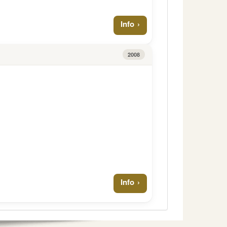
Info
2008
Info