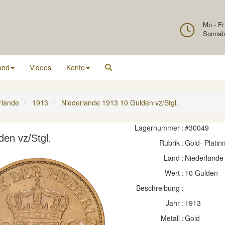
Mo - Fr
Sonnab
and
Videos
Konto
rlande
1913
Niederlande 1913 10 Gulden vz/Stgl.
Lagernummer :
#30049
en vz/Stgl.
Rubrik :
Gold- Plati
Land :
Niederlande
Wert :
10 Gulden
Beschreibung :
Jahr :
1913
Metall :
Gold