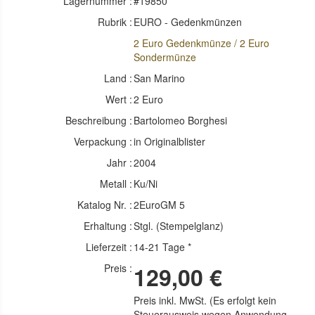
Lagernummer :
#19850
Rubrik :
EURO - Gedenkmünzen
2 Euro Gedenkmünze / 2 Euro
Sondermünze
Land :
San Marino
Wert :
2 Euro
Beschreibung :
Bartolomeo Borghesi
Verpackung :
in Originalblister
Jahr :
2004
Metall :
Ku/Ni
Katalog Nr. :
2EuroGM 5
Erhaltung :
Stgl. (Stempelglanz)
Lieferzeit :
14-21 Tage *
Preis :
129,00 €
Preis inkl. MwSt. (Es erfolgt kein
Steuerausweis wegen Anwendung