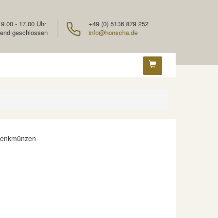
 9.00 - 17.00 Uhr
+49 (0) 5136 879 252
end geschlossen
info@honscha.de
denkmünzen