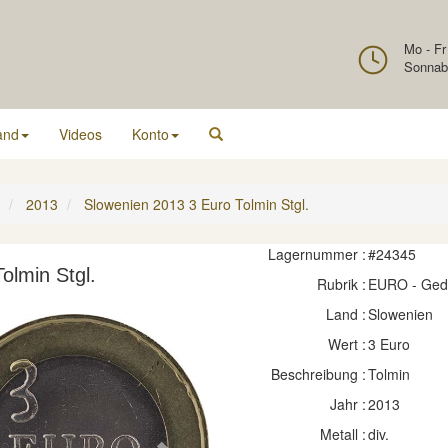
Mo - Fr
Sonnab
and
Videos
Konto
2013
Slowenien 2013 3 Euro Tolmin Stgl.
Lagernummer :
#24345
olmin Stgl.
Rubrik :
EURO - Ge
Land :
Slowenien
Wert :
3 Euro
Beschreibung :
Tolmin
Jahr :
2013
Metall :
div.