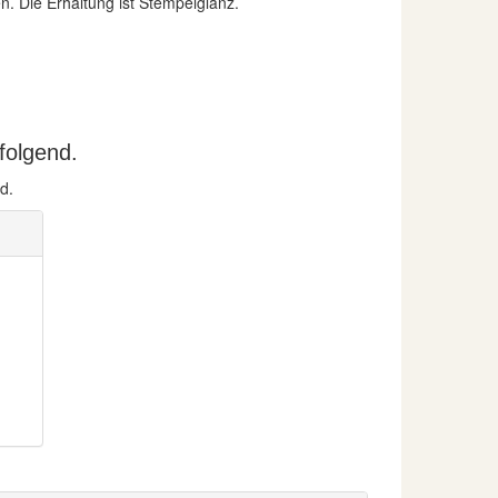
. Die Erhaltung ist Stempelglanz.
folgend.
d.