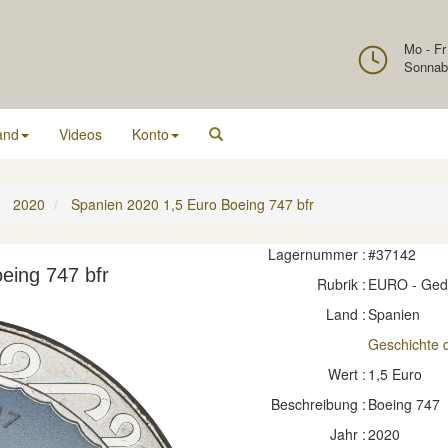
Mo - Fr
Sonnab
and
Videos
Konto
2020
Spanien 2020 1,5 Euro Boeing 747 bfr
Lagernummer :
#37142
eing 747 bfr
Rubrik :
EURO - Ge
Land :
Spanien
Geschichte d
Wert :
1,5 Euro
Beschreibung :
Boeing 747
Jahr :
2020