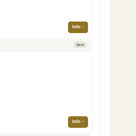
Info
2014
Info