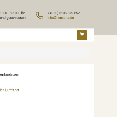
 9.00 - 17.00 Uhr
+49 (0) 5136 879 252
end geschlossen
info@honscha.de
denkmünzen
er Luftfahrt