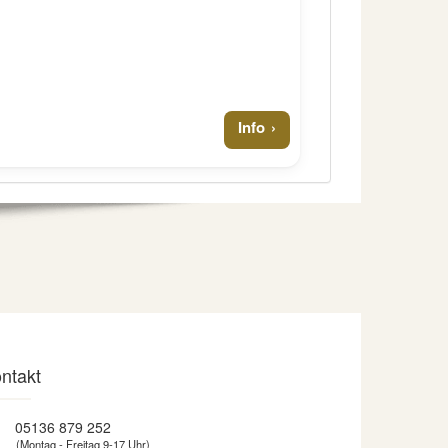
Info
ntakt
05136 879 252
(Montag - Freitag 9-17 Uhr)