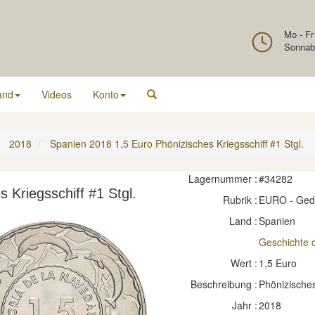
Mo - Fr
Sonnab
and
Videos
Konto
2018
Spanien 2018 1,5 Euro Phönizisches Kriegsschiff #1 Stgl.
Lagernummer :
#34282
 Kriegsschiff #1 Stgl.
Rubrik :
EURO - Ge
Land :
Spanien
Geschichte d
Wert :
1,5 Euro
Beschreibung :
Phönizisches
Jahr :
2018