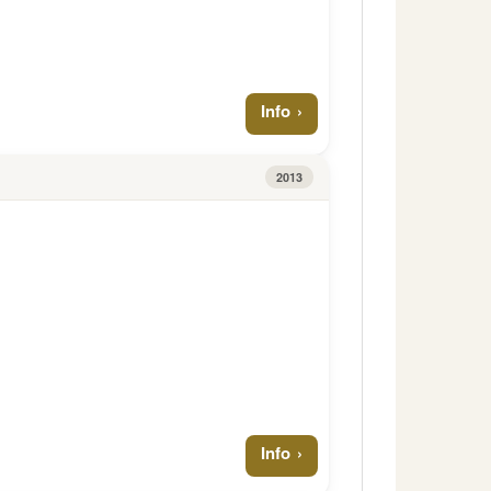
Info
2013
Info