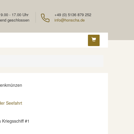
 9.00 - 17.00 Uhr
+49 (0) 5136 879 252
end geschlossen
info@honscha.de
denkmünzen
er Seefahrt
 Kriegsschiff #1