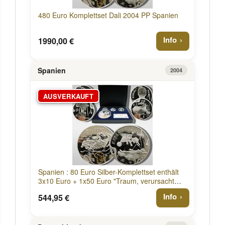
480 Euro Komplettset Dali 2004 PP Spanien
Info
1990,00 €
Spanien
2004
AUSVERKAUFT
Spanien : 80 Euro Silber-Komplettset enthält
3x10 Euro + 1x50 Euro "Traum, verursacht
durch den Flug einer Biene um einen
Info
544,95 €
Granatapfel, eine Sekunde vor dem
Aufwachen" inkl. Originaletui und Zertifikat
2004 PP