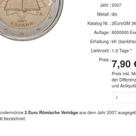
Next
Jahr :
2007
Metall :
div.
Katalog Nr. :
2EuroGM 3
Auflage :
8000000 Ex
Erhaltung :
bfr (bankfris
Lieferzeit :
1-2 Tage *
Preis :
7,90 
Preis inkl. 
der Differe
und Antiqui
-Sondermünze
2 Euro Römische Verträge
aus dem Jahr 2007 ausgegeben
t bezeichnet.