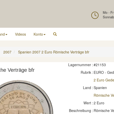
Mo - Fr
Sonnab
and
Videos
Konto
2007
Spanien 2007 2 Euro Römische Verträge bfr
Lagernummer :
#21153
he Verträge bfr
Rubrik :
EURO - Ge
2 Euro Ged
Land :
Spanien
Römische Ve
Wert :
2 Euro
Beschreibung :
Römische Ve