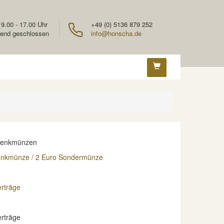
 9.00 - 17.00 Uhr
+49 (0) 5136 879 252
end geschlossen
info@honscha.de
denkmünzen
enkmünze / 2 Euro Sondermünze
rträge
rträge