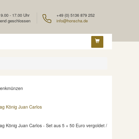
 9.00 - 17.00 Uhr
+49 (0) 5136 879 252
end geschlossen
info@honscha.de
denkmünzen
tag König Juan Carlos
ag König Juan Carlos - Set aus 5 + 50 Euro vergoldet /