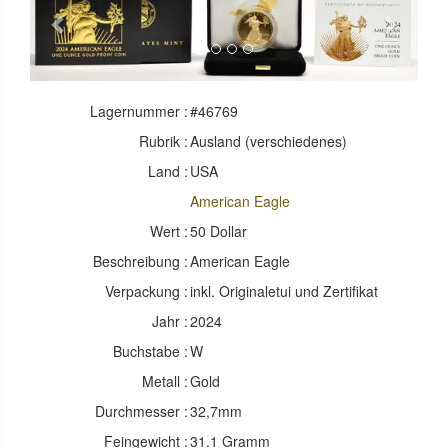
Previous
Next
Lagernummer :
#46769
Rubrik :
Ausland (verschiedenes)
Land :
USA
American Eagle
Wert :
50 Dollar
Beschreibung :
American Eagle
Verpackung :
inkl. Originaletui und Zertifikat
Jahr :
2024
Buchstabe :
W
Metall :
Gold
Durchmesser :
32,7mm
Feingewicht :
31.1 Gramm