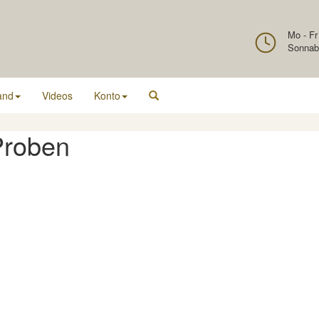
Mo - Fr
Sonnab
and
Videos
Konto
Proben