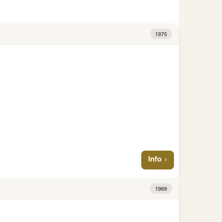
Info
Mark
€
Otto
von
Guericke
1975
(Motivprob
1977
Stgl.
Info
1969