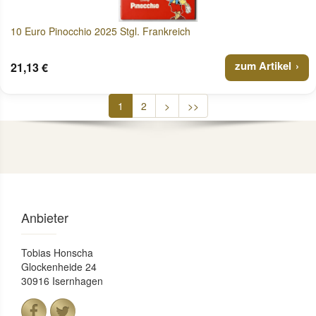
10 Euro Pinocchio 2025 Stgl. Frankreich
zum Artikel
21,13 €
1
2
>
>>
Anbieter
Tobias Honscha
Glockenheide 24
30916 Isernhagen