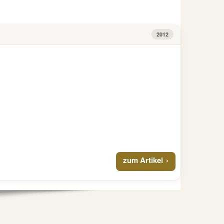
Info
10
€
Jahre
Euro
Bargeld
2012
2012
Stgl.
Coincard
zum Artikel