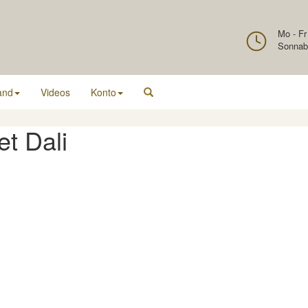
Mo - Fr
Sonnab
and
Videos
Konto
t Dali