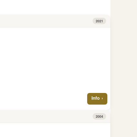
Info
Euro
€
10+150
Dali
8
2021
Reales
Galatea
+
0,5kg
St.
Anthony
2021
PP
Info
2004