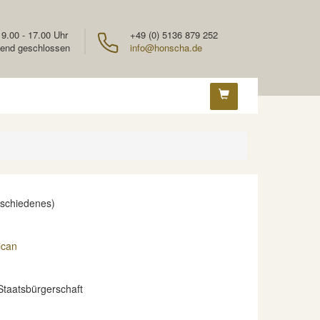
 9.00 - 17.00 Uhr
+49 (0) 5136 879 252
end geschlossen
info@honscha.de
rschiedenes)
ican
Staatsbürgerschaft