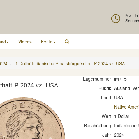
Mo - Fr
Sonnab
and
Videos
Konto
024
1 Dollar Indianische Staatsbürgerschaft P 2024 vz. USA
Lagernummer :
#47151
schaft P 2024 vz. USA
Rubrik :
Ausland (ve
Land :
USA
Native Amer
Wert :
1 Dollar
Beschreibung :
Indianische 
Jahr :
2024