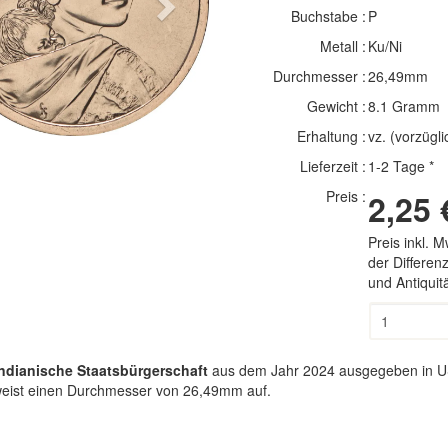
Next
Buchstabe :
P
Metall :
Ku/Ni
Durchmesser :
26,49mm
Gewicht :
8.1 Gramm
Erhaltung :
vz. (vorzügli
Lieferzeit :
1-2 Tage *
Preis :
2,25 
Preis inkl. 
der Differe
und Antiqui
Indianische Staatsbürgerschaft
aus dem Jahr 2024 ausgegeben in USA
 weist einen Durchmesser von 26,49mm auf.