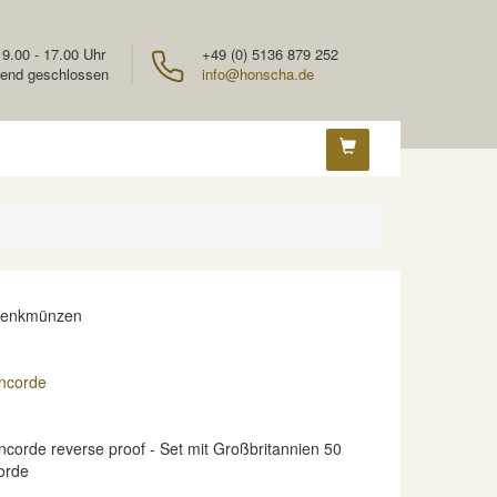
 9.00 - 17.00 Uhr
+49 (0) 5136 879 252
end geschlossen
info@honscha.de
denkmünzen
ncorde
corde reverse proof - Set mit Großbritannien 50
orde