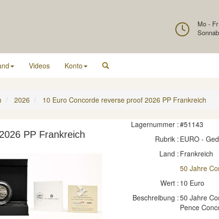
Mo - Fr
Sonnab
and
Videos
Konto
h
2026
10 Euro Concorde reverse proof 2026 PP Frankreich
Lagernummer :
#51143
 2026 PP Frankreich
Rubrik :
EURO - Ge
Land :
Frankreich
50 Jahre Co
Wert :
10 Euro
Next
Beschreibung :
50 Jahre Con
Pence Conc