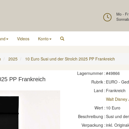
Mo - Fr
Sonnab
and
Videos
Konto
h
2025
10 Euro Susi und der Strolch 2025 PP Frankreich
Lagernummer :
#49866
025 PP Frankreich
Rubrik :
EURO - Ge
Land :
Frankreich
Walt Disney 
Wert :
10 Euro
Beschreibung :
Susi und der
Verpackung :
inkl. Original