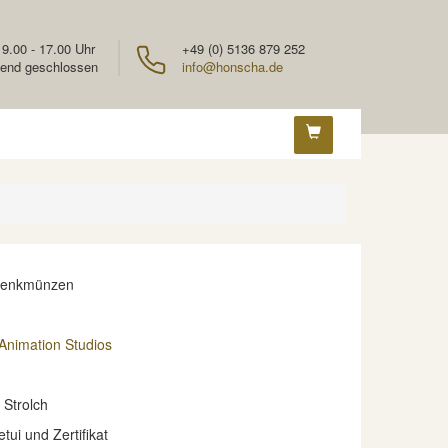
 9.00 - 17.00 Uhr
+49 (0) 5136 879 252
end geschlossen
info@honscha.de
denkmünzen
Animation Studios
 Strolch
etui und Zertifikat