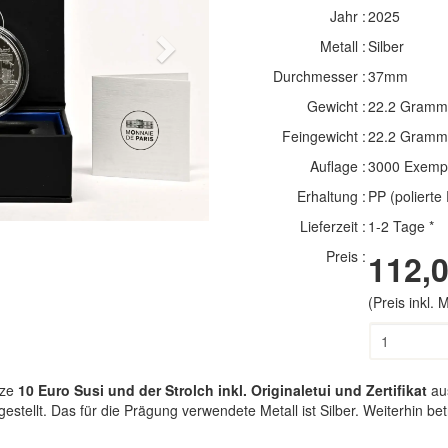
Jahr :
2025
Metall :
Silber
Next
Durchmesser :
37mm
Gewicht :
22.2 Gramm
Feingewicht :
22.2 Gramm
Auflage :
3000 Exemp
Erhaltung :
PP (polierte 
Lieferzeit :
1-2 Tage *
Preis :
112,0
(Preis inkl.
ze
10 Euro Susi und der Strolch inkl. Originaletui und Zertifikat
aus
gestellt. Das für die Prägung verwendete Metall ist Silber. Weiterhin b