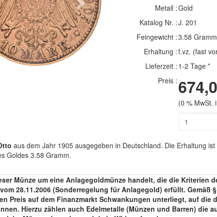
Next
Metall :
Gold
Katalog Nr. :
J. 201
Feingewicht :
3.58 Gramm
Erhaltung :
f.vz. (fast vo
Lieferzeit :
1-2 Tage *
Preis :
674,0
(0 % MwSt. i
Otto
aus dem Jahr 1905 ausgegeben in Deutschland. Die Erhaltung ist 
 des Goldes 3.58 Gramm.
eser Münze um eine Anlagegoldmünze handelt, die die Kriterien des 
om 28.11.2006 (Sonderregelung für Anlagegold) erfüllt. Gemäß § 3
ren Preis auf dem Finanzmarkt Schwankungen unterliegt, auf die d
können. Hierzu zählen auch Edelmetalle (Münzen und Barren) die a