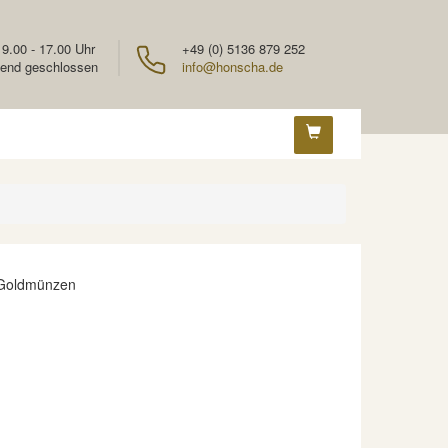
 9.00 - 17.00 Uhr
+49 (0) 5136 879 252
end geschlossen
info@honscha.de
 Goldmünzen