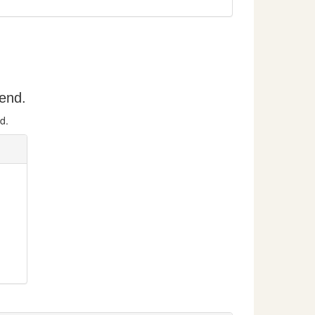
end.
d.