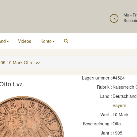
Mo - Fr
Sonnab
and
Videos
Konto
05 10 Mark Otto f.vz.
Lagernummer :
#45241
tto f.vz.
Rubrik :
Kaiserreich
Land :
Deutschland
Bayern
Wert :
10 Mark
Beschreibung :
Otto
Jahr :
1905