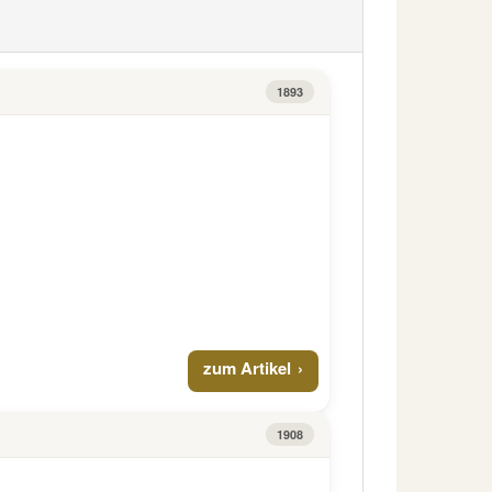
1893
zum Artikel
1908