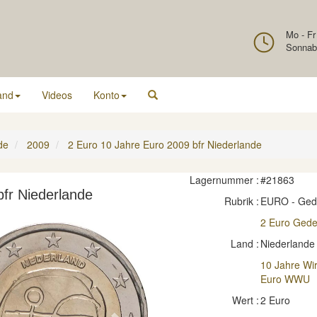
Mo - Fr
Sonnab
and
Videos
Konto
de
2009
2 Euro 10 Jahre Euro 2009 bfr Niederlande
Lagernummer :
#21863
fr Niederlande
Rubrik :
EURO - Ge
2 Euro Ged
Land :
Niederlande
10 Jahre Wi
Euro WWU
Wert :
2 Euro