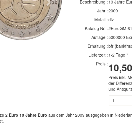
Beschreibung :
10 Jahre Eu
Next
Jahr :
2009
Metall :
div.
Katalog Nr. :
2EuroGM 6
Auflage :
5000000 Ex
Erhaltung :
bfr (bankfris
Lieferzeit :
1-2 Tage *
Preis :
10,50
Preis inkl. 
der Differe
und Antiqui
ze
2 Euro 10 Jahre Euro
aus dem Jahr 2009 ausgegeben in Niederlande
t.