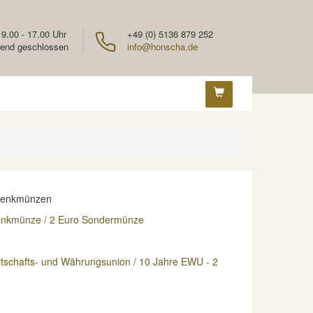
 9.00 - 17.00 Uhr
+49 (0) 5136 879 252
end geschlossen
info@honscha.de
denkmünzen
enkmünze / 2 Euro Sondermünze
rtschafts- und Währungsunion / 10 Jahre EWU - 2