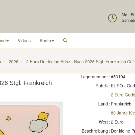
Mo - Fr
Sonnab
and
Videos
Konto
h
2026
2 Euro Der kleine Prinz - Buch 2026 Stgl. Frankreich Coi
Lagernummer :
#50104
026 Stgl. Frankreich
Rubrik :
EURO - Ge
2 Euro Ged
Land :
Frankreich
80 Jahre Kle
Wert :
2 Euro
Beschreibung :
Der kleine P