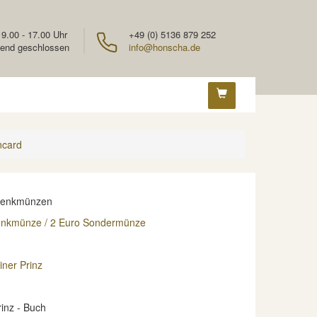
 9.00 - 17.00 Uhr
+49 (0) 5136 879 252
end geschlossen
info@honscha.de
ncard
denkmünzen
enkmünze / 2 Euro Sondermünze
iner Prinz
rinz - Buch