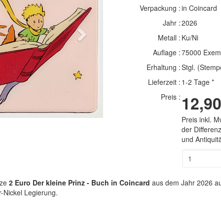
Verpackung :
in Coincard
Jahr :
2026
Next
Metall :
Ku/Ni
Auflage :
75000 Exem
Erhaltung :
Stgl. (Stemp
Lieferzeit :
1-2 Tage *
Preis :
12,90
Preis inkl. 
der Differe
und Antiqui
ze
2 Euro Der kleine Prinz - Buch in Coincard
aus dem Jahr 2026 aus
r-Nickel Legierung.