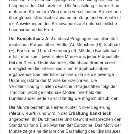
Längengrades Ost fasziniert. Die Ausstellung informiert auf
mehreren Kilometern Weg durch verschiedene Klimazonen
über globale klimatische Zusammenhänge und verdeutlicht
die Auswirkungen des Klimawandels auf unterschiedliche
Lebensräume der Erde.
Der
Komplettsatz A–J
umfasst Prägungen aus allen fünf
deutschen Prägestätten: Berlin (A), München (D), Stuttgart
(F), Karlsruhe (G) und Hamburg (J). Mit dem Komplettsatz
erhält man somit jeweils eine Münze aus jeder Prägestätte.
Bei der 2-Euro-Gedenkmünze „Klimahaus Bremerhaven“
ermöglichen die unterschiedlichen Prägebuchstaben
ergänzende Sammlerinformationen, da sie die jeweilige
Ursprungsstätte der Münze kennzeichnen. Die
Veröffentlichung in allen deutschen Prägestätten folgt der
Tradition, wichtige nationale Motive innerhalb der
Bundesländer-Serie so vollständig wie möglich abzubilden.
Die Münze besteht aus einer Kupfer-Nickel-Legierung
(
Metall: Ku/Ni
) und wird in der
Erhaltung bankfrisch
angeboten. Ihr Durchmesser und Gewicht entsprechen den
Standards für 2-Euro-Münzen der Eurozone. Das Motiv der
Münze zeigt eine detailreiche Darstellung des Klimahauses,