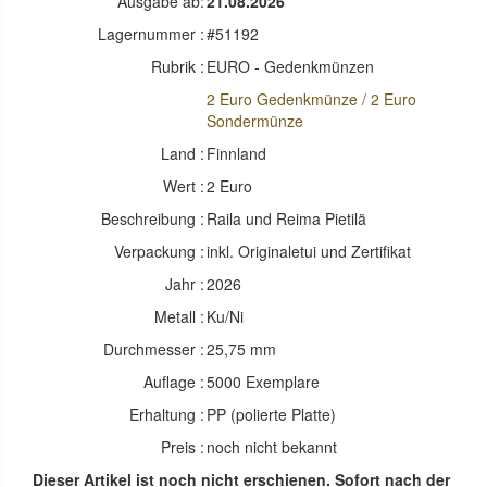
Ausgabe ab:
21.08.2026
Lagernummer :
#51192
Rubrik :
EURO - Gedenkmünzen
2 Euro Gedenkmünze / 2 Euro
Sondermünze
Land :
Finnland
Wert :
2 Euro
Beschreibung :
Raila und Reima Pietilä
Verpackung :
inkl. Originaletui und Zertifikat
Jahr :
2026
Metall :
Ku/Ni
Durchmesser :
25,75 mm
Auflage :
5000 Exemplare
Erhaltung :
PP (polierte Platte)
Preis :
noch nicht bekannt
Dieser Artikel ist noch nicht erschienen. Sofort nach der