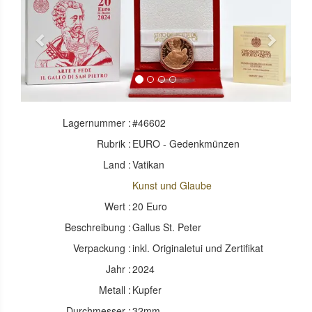
Previous
Next
Lagernummer :
#46602
Rubrik :
EURO - Gedenkmünzen
Land :
Vatikan
Kunst und Glaube
Wert :
20 Euro
Beschreibung :
Gallus St. Peter
Verpackung :
inkl. Originaletui und Zertifikat
Jahr :
2024
Metall :
Kupfer
Durchmesser :
32mm