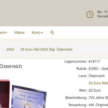
Mo - Fr
Sonnab
and
Videos
Konto
h
2003
25 Euro Hall 2003 Stgl. Österreich
Lagernummer :
#18717
 Österreich
Rubrik :
EURO - Ge
Land :
Österreich
25 Euro Nio
Wert :
25 Euro
Beschreibung :
700 Jahre St
Verpackung :
inkl. Original