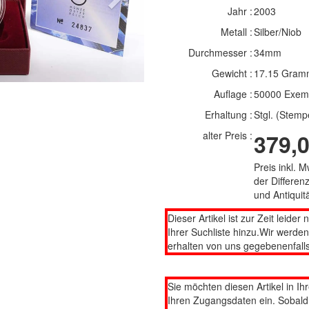
Next
Jahr :
2003
Metall :
Silber/Niob
Durchmesser :
34mm
Gewicht :
17.15 Gram
Auflage :
50000 Exem
Erhaltung :
Stgl. (Stemp
alter Preis :
379,0
Preis inkl. 
der Differe
und Antiqui
Dieser Artikel ist zur Zeit leider 
Ihrer Suchliste hinzu.Wir werde
erhalten von uns gegebenenfalls
Sie möchten diesen Artikel in Ih
Ihren Zugangsdaten ein. Sobald d