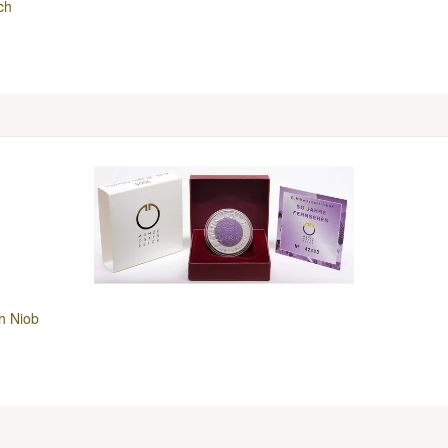
ch
h Niob