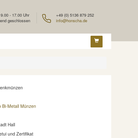
 9.00 - 17.00 Uhr
+49 (0) 5136 879 252
end geschlossen
info@honscha.de
denkmünzen
b Bi-Metall Münzen
adt Hall
etui und Zertifikat