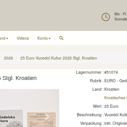
Mo - Fr
Sonnab
and
Videos
Konto
2026
25 Euro Vucedol Kultur 2026 Stgl. Kroatien
Lagernummer :
#51074
 Stgl. Kroatien
Rubrik :
EURO - Ge
Land :
Kroatien
Kroatisches
Wert :
25 Euro
Beschreibung :
Vucedol Kult
Next
Verpackung :
inkl. Original