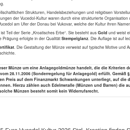
ng.
llschaftlichen Strukturen, Handelsbeziehungen und religiösen Vorstellun
dlungen der Vucedol-Kultur waren durch eine strukturierte Organisati
Vucedol am Ufer der Donau bei Vukovar, welche der Kultur ihren Name
t Teil der Serie „Kroatisches Erbe“. Sie besteht aus
Gold
und weist 
ie Prägung erfolgte in der Qualität
Stempelglanz
. Die Auflage ist auf le
ertifikat
. Die Gestaltung der Münze verweist auf typische Motive und Ar
schichte.
eser Münze um eine Anlagegoldmünze handelt, die die Kriterien des 
om 28.11.2006 (Sonderregelung für Anlagegold) erfüllt. Gemäß § 3
ren Preis auf dem Finanzmarkt Schwankungen unterliegt, auf die d
können. Hierzu zählen auch Edelmetalle (Münzen und Barren) die a
solche Münzen besteht somit kein Widerrufsrecht.