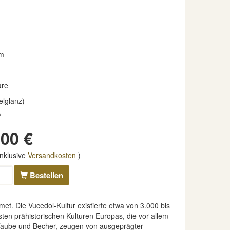
m
are
elglanz)
*
00 €
nklusive
Versandkosten
)
Bestellen
t. Die Vucedol-Kultur existierte etwa von 3.000 bis
sten prähistorischen Kulturen Europas, die vor allem
l-Taube und Becher, zeugen von ausgeprägter