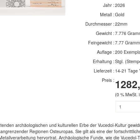
Jahr :
2026
Metall :
Gold
Durchmesser :
22mm
Gewicht :
7.776 Gram
Feingewicht :
7.77 Gramm
Auflage :
200 Exempl
Erhaltung :
Stgl. (Stemp
Lieferzeit :
14-21 Tage 
Preis :
1282,
(0 % MwSt. i
nden archäologischen und kulturellen Erbe der Vucedol-Kultur gewidme
angrenzender Regionen Osteuropas. Sie gilt als eine der fortschrittlich
Metallverarbeitung hervortrat. Archäologische Funde, wie die Vucedo