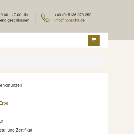
 9.00 - 17.00 Uhr
+49 (0) 5136 879 252
end geschlossen
info@honscha.de
denkmünzen
 Erbe
ur
etui und Zertifikat