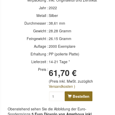
Verpackung :
inkl. Originaletui und Zertifikat
Jahr :
2022
Metall :
Silber
Durchmesser :
38,61 mm
Gewicht :
28.28 Gramm
Feingewicht :
26.15 Gramm
Auflage :
2000 Exemplare
Erhaltung :
PP (polierte Platte)
Lieferzeit :
14-21 Tage *
Preis :
61,70 €
(Preis inkl. MwSt. zuzüglich
Versandkosten )
Bestellen
Obenstehend sehen Sie die Abbildung der Euro-
Sondermünze
5 Euro Diovolo von Amathous inkl.