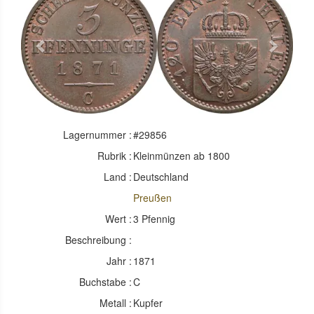
Previous
Next
Lagernummer :
#29856
Rubrik :
Kleinmünzen ab 1800
Land :
Deutschland
Preußen
Wert :
3 Pfennig
Beschreibung :
Jahr :
1871
Buchstabe :
C
Metall :
Kupfer