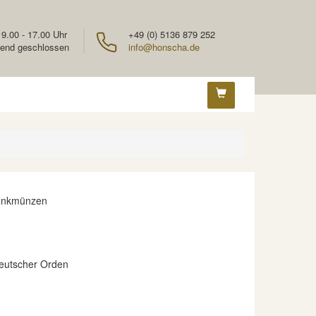
 9.00 - 17.00 Uhr
+49 (0) 5136 879 252
end geschlossen
info@honscha.de
enkmünzen
eutscher Orden