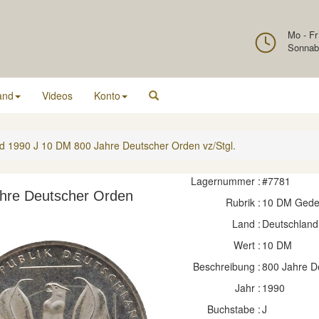
Mo - Fr
Sonnab
and
Videos
Konto
d 1990 J 10 DM 800 Jahre Deutscher Orden vz/Stgl.
Lagernummer :
#7781
hre Deutscher Orden
Rubrik :
10 DM Ged
Land :
Deutschland
Wert :
10 DM
Beschreibung :
800 Jahre D
Jahr :
1990
Buchstabe :
J