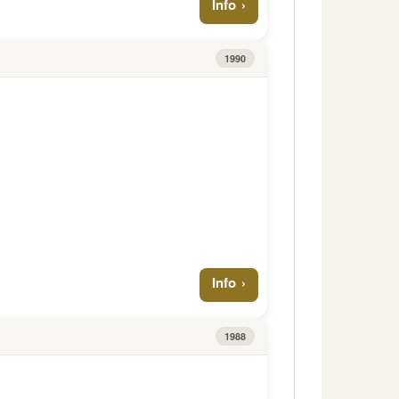
Info
1990
Info
1988