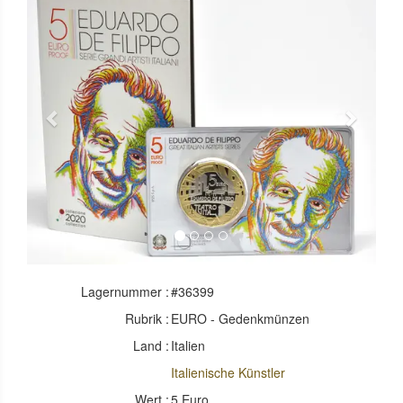
Previous
Next
Lagernummer :
#36399
Rubrik :
EURO - Gedenkmünzen
Land :
Italien
Italienische Künstler
Wert :
5 Euro