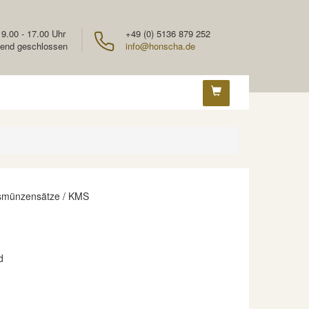
 9.00 - 17.00 Uhr
+49 (0) 5136 879 252
end geschlossen
info@honscha.de
smünzensätze / KMS
d