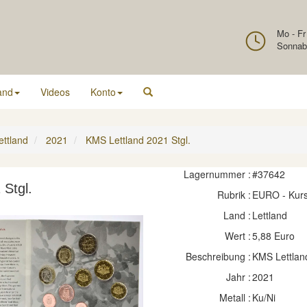
Mo - Fr
Sonnab
and
Videos
Konto
ettland
2021
KMS Lettland 2021 Stgl.
Lagernummer :
#37642
 Stgl.
Rubrik :
EURO - Kur
Land :
Lettland
Wert :
5,88 Euro
Beschreibung :
KMS Lettlan
Jahr :
2021
Metall :
Ku/Ni