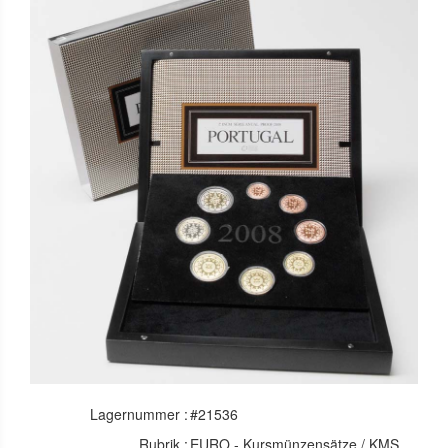
Lagernummer :
#21536
Rubrik :
EURO - Kursmünzensätze / KMS