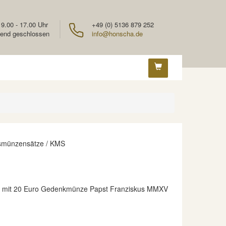
 9.00 - 17.00 Uhr
+49 (0) 5136 879 252
end geschlossen
info@honscha.de
smünzensätze / KMS
 mit 20 Euro Gedenkmünze Papst Franziskus MMXV