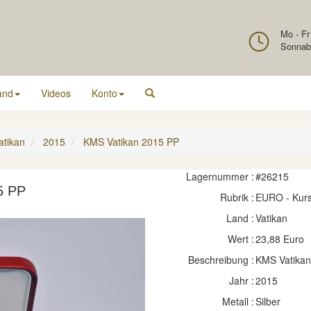
Mo - Fr
Sonnab
and
Videos
Konto
atikan
2015
KMS Vatikan 2015 PP
Lagernummer :
#26215
5 PP
Rubrik :
EURO - Kur
Land :
Vatikan
Wert :
23,88 Euro
Beschreibung :
KMS Vatikan
Jahr :
2015
Metall :
Silber