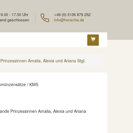
 9.00 - 17.00 Uhr
+49 (0) 5136 879 252
end geschlossen
info@honscha.de
rinzessinnen Amalia, Alexia und Ariana Stgl.
smünzensätze / KMS
ande Prinzessinnen Amalia, Alexia und Ariana