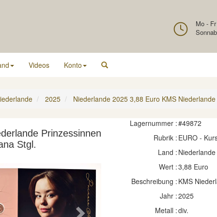
Mo - Fr
Sonnab
and
Videos
Konto
iederlande
2025
Niederlande 2025 3,88 Euro KMS Niederlande P
Lagernummer :
#49872
derlande Prinzessinnen
Rubrik :
EURO - Kur
ana Stgl.
Land :
Niederlande
Wert :
3,88 Euro
Beschreibung :
KMS Niederl
Jahr :
2025
Metall :
div.
Next