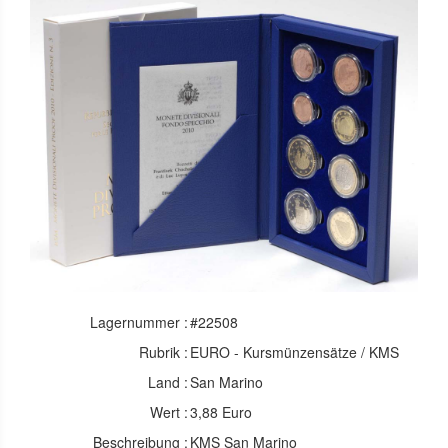
Lagernummer :
#22508
Rubrik :
EURO - Kursmünzensätze / KMS
Land :
San Marino
Wert :
3,88 Euro
Beschreibung :
KMS San Marino