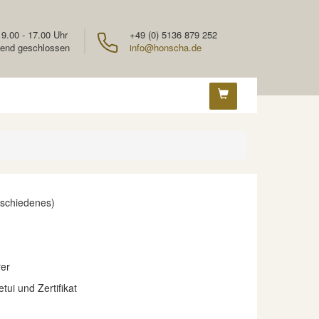
 9.00 - 17.00 Uhr
+49 (0) 5136 879 252
end geschlossen
info@honscha.de
rschiedenes)
er
etui und Zertifikat