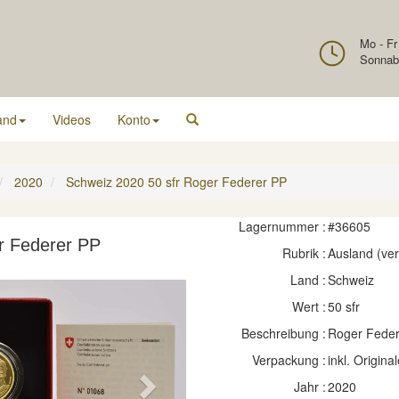
Mo - Fr
Sonnab
and
Videos
Konto
2020
Schweiz 2020 50 sfr Roger Federer PP
Lagernummer :
#36605
r Federer PP
Rubrik :
Ausland (ve
Land :
Schweiz
Wert :
50 sfr
Beschreibung :
Roger Feder
Verpackung :
inkl. Original
Jahr :
2020
Next