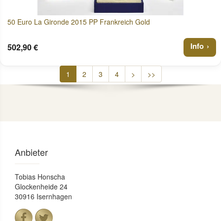
50 Euro La Gironde 2015 PP Frankreich Gold
Info
502,90 €
1
2
3
4
>
>>
Anbieter
Tobias Honscha
Glockenheide 24
30916 Isernhagen