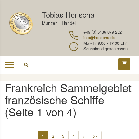
Tobias Honscha
Münzen - Handel
+49 (0) 5136 879 252
info@honscha.de
Mo - Fr 9.00 - 17.00 Uhr
Sonnabend geschlossen
Toggle
navigation
Frankreich Sammelgebiet
französische Schiffe
(Seite 1 von 4)
1
2
3
4
>
>>