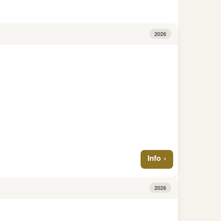
Info
des
€
Pferdes
2026
PP
2026
Frankreich
Info
2026