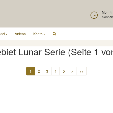
Mo - Fr
Sonnab
and
Videos
Konto
iet Lunar Serie (Seite 1 vo
1
2
3
4
5
>
>>