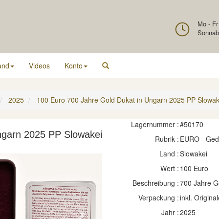
Mo - Fr
Sonnab
and
Videos
Konto
2025
100 Euro 700 Jahre Gold Dukat in Ungarn 2025 PP Slowak
Lagernummer :
#50170
ngarn 2025 PP Slowakei
Rubrik :
EURO - Ge
Land :
Slowakei
Wert :
100 Euro
Beschreibung :
700 Jahre G
Verpackung :
inkl. Original
Jahr :
2025
Next