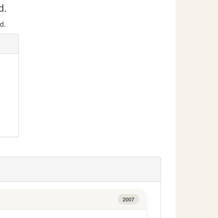
d.
d.
2007