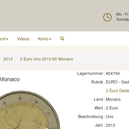
Mo - Fr
Sonnab
and
Videos
Konto
2013
2 Euro Uno 2013 bfr Monaco
Lagernummer :
#24704
 Monaco
Rubrik :
EURO - Ge
2 Euro Ged
Land :
Monaco
Wert :
2 Euro
Beschreibung :
Uno
Jahr :
2013