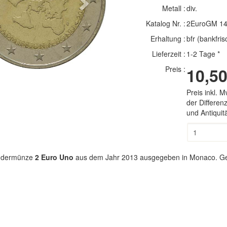
Next
Metall :
div.
Katalog Nr. :
2EuroGM 1
Erhaltung :
bfr (bankfris
Lieferzeit :
1-2 Tage *
Preis :
10,50
Preis inkl. 
der Differe
und Antiqui
ondermünze
2 Euro Uno
aus dem Jahr 2013 ausgegeben in Monaco. Geli