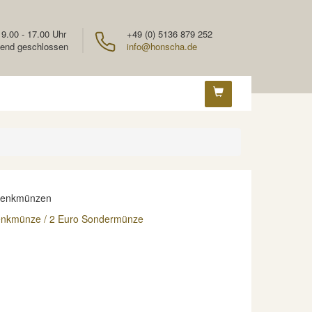
 9.00 - 17.00 Uhr
+49 (0) 5136 879 252
end geschlossen
info@honscha.de
denkmünzen
enkmünze / 2 Euro Sondermünze