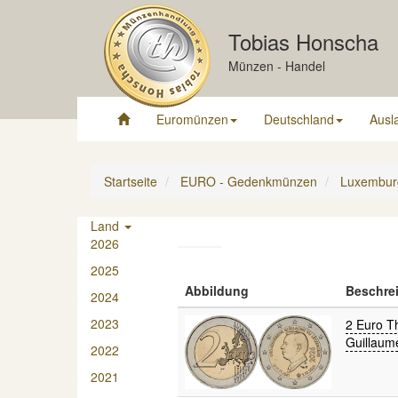
Tobias Honscha
Münzen - Handel
Euromünzen
Deutschland
Ausl
Startseite
EURO - Gedenkmünzen
Luxembur
Land
2026
2025
Abbildung
Beschre
2024
2023
2 Euro T
Guillaum
2022
2021