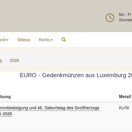
Mo - Fr
Sonnab
and
Videos
Konto
g
2026
EURO - Gedenkmünzen aus Luxemburg 2
ibung
Metall
hronbesteigung und 45. Geburtstag des Großherzogs
Ku/Ni
e 2026