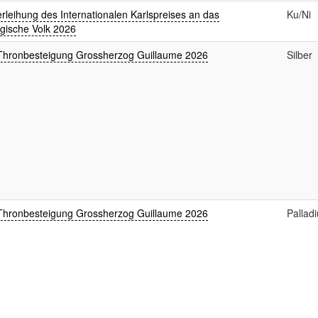
rleihung des Internationalen Karlspreises an das
Ku/Ni
gische Volk 2026
Thronbesteigung Grossherzog Guillaume 2026
Silber
Thronbesteigung Grossherzog Guillaume 2026
Pallad