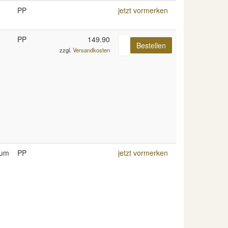
PP
jetzt vormerken
PP
149.90
zzgl.
Versandkosten
ium
PP
jetzt vormerken