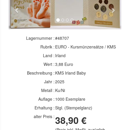
Previous
Next
Lagernummer :
#48707
Rubrik :
EURO - Kursmünzensätze / KMS
Land :
Irland
Wert :
3,88 Euro
Beschreibung :
KMS Irland Baby
Jahr :
2025
Metall :
Ku/Ni
Auflage :
1000 Exemplare
Erhaltung :
Stgl. (Stempelglanz)
alter Preis :
38,90 €
(Preis inkl. MwSt. zuzüglich