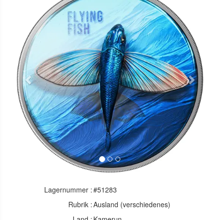
Previous
Next
Lagernummer :
#51283
Rubrik :
Ausland (verschiedenes)
Land :
Kamerun