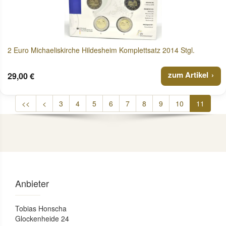
2 Euro Michaeliskirche Hildesheim Komplettsatz 2014 Stgl.
zum Artikel
29,00 €
<<
<
3
4
5
6
7
8
9
10
11
Anbieter
Tobias Honscha
Glockenheide 24