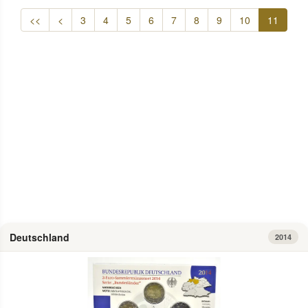
<<
<
3
4
5
6
7
8
9
10
11
zum Artikel
Deutschland
2014