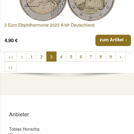
2 Euro Elbphilharmonie 2023 A bfr Deutschland
zum Artikel
4,90 €
<<
<
1
2
3
4
5
6
7
8
9
>
>>
Anbieter
Tobias Honscha