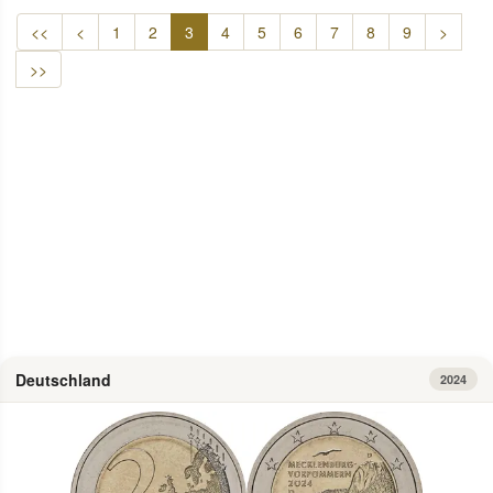
<<
<
1
2
3
4
5
6
7
8
9
>
>>
zum Artikel
Deutschland
2024