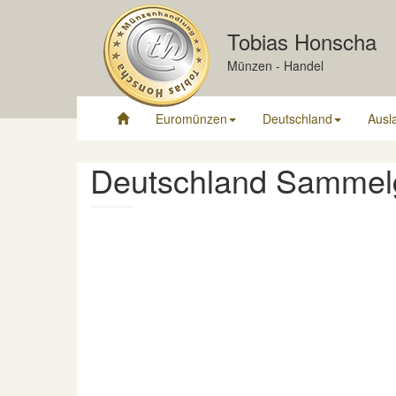
Tobias Honscha
Münzen - Handel
Euromünzen
Deutschland
Ausl
Deutschland Sammelge