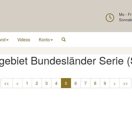
Mo - Fr
Sonnab
and
Videos
Konto
biet Bundesländer Serie (S
<<
<
1
2
3
4
5
6
7
8
9
>
>>