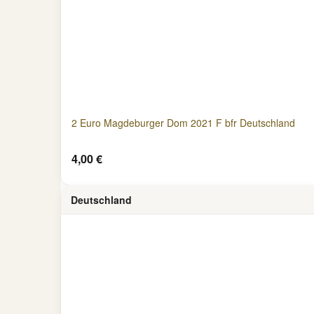
2 Euro Magdeburger Dom 2021 F bfr Deutschland
4,00 €
Deutschland