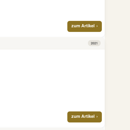
zum Artikel
2021
zum Artikel