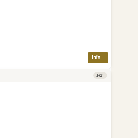
Info
2021