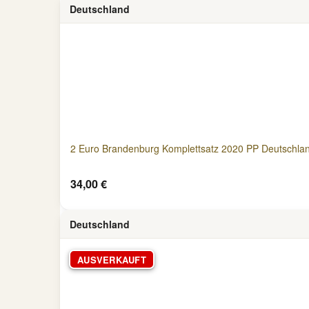
Deutschland
2 Euro Brandenburg Komplettsatz 2020 PP Deutschla
34,00 €
Deutschland
AUSVERKAUFT