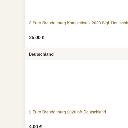
2 Euro Brandenburg Komplettsatz 2020 Stgl. Deutschl
25,00 €
Deutschland
2 Euro Brandenburg 2020 bfr Deutschland
4,00 €