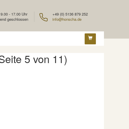
 9.00 - 17.00 Uhr
+49 (0) 5136 879 252
end geschlossen
info@honscha.de
eite 5 von 11)
Deutschla
2021
2
Euro
Magdeburg
21,90