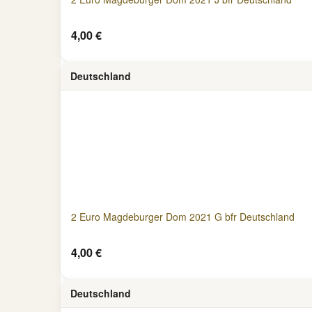
4,00 €
Deutschland
2 Euro Magdeburger Dom 2021 G bfr Deutschland
4,00 €
Deutschland