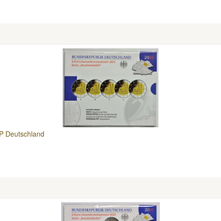
PP Deutschland